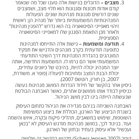
מצבים –
הדוגלים בגישות אלה טענו שכל מה שנאמר
קודם אודות תכונות וסגנונות הוא תלוי מצב, ושמצבים
שונים דורשים סגנונות מנהיגות שונים. הפעולות
המנהיגותיות המשמעותיות ביותר של מנהיג הן: ראשית
זיהוי מאפייני הסיטואציה בה הוא נדרש "להפגין מנהיגות"
ולאחר מכן התאמת הסגנון שלו למאפייני הסיטואציה
הספציפית.
תודעה ומשמעות –
גישות אלה התייחסו למנהיגות
כתופעה תודעתית בקרב מונהגים והדגישו את תפקיד
המונהגים בהגדרת המנהיגות דרך השינוי התודעתי
המשמעותי אשר הם גרמו לו. המשמעות החדשה, אותה
יוצר המנהיג יכולה להיות, בהיבט של כיוונים עתידים,
יכולת הבנת המצב ומחויבות לפעולה (פופר א. משודרת,
2007, בן חורין, רוטשס 2007).
ניסיון אחר בהקשר של חידוד הגדרות המושג מנהיגות נעשה
כניסיון לבודד אותו ממושגים אחרים, כאשר האבחנה הבולטת
שנעשתה הייתה בינו לבין מושג הניהול.
האבחנה השכיחה בניהם מגדירה את הניהול כתחום העיסוק
בשגרת הביצוע של הארגון, הכוללת את ביצוע המשימות
השוטפות, שימוש במשאבים, תהליכי פיקוח ובקרה, איוש והשמה
ועוד. בניגוד לכך, במושג מנהיגות מודגש העיסוק לא "בכאן
ועכשיו" אלא עיסוק בעתיד ובחזון של הארגון.
קוטר (Scherr,Jensen 2007) מדגיש בהקשר זה שלושה