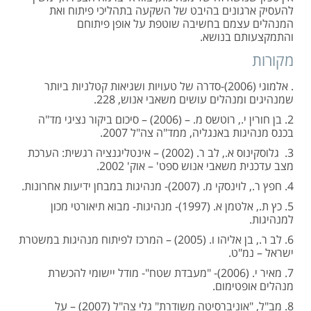
להעסיק ארגונים בהיבט של השקעה בתהליכי פיתוח ואת
המנהלים עצמם בחשיבה שוטפת על אופן פיתוחם
והתמקצעותם בנושא.
מקורות
. אלמוגי (2006)-סדרה של טעויות ושגיאות קטלניות ביותר
שמנהיגים ומנהלים עושים משאבי אנוש, 228.
2. בן חורין י., רוטשס מ. – (2006) – סיכום ביקור נציגי מד"ה
בכנס מנהיגות באנגליה, ממד"ה צה"ל 2007.
3. גלוסקינוס א., לב ר. (2002) – אינטליגנציה רגשית: הערכת
מצב עדכנית משאבי אנוש ספט' – אוק' 2002.
4. חפץ ר., לוינסקי מ. (2007)- מנהיגות במבחן ידיעות אחרונות.
5. כץ ת., אלטמן א. (1997)- מנהיגות- מבוא תיאורטי מכון
למנהיגות.
6. לב ר., בן אליהו ו. (2005) – המרכז לפיתוח מנהיגות במשטרת
ישראל – נמ"ט.
7. מאיר י. (2006)- "מעבדת שטח"- מודל יישומי להכשרת
מנהלים אופטימום.
8. מב"ל, "אוניברסיטה משודרת" גלי צה"ל (2007) – על