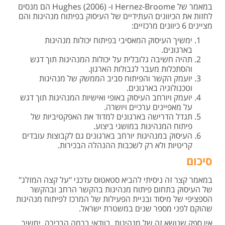
במאמר של Hernez-Broome ו- Hughes (2006) הם מנסים
לחזות את הכיוונים העתידיים של העיסוק בפיתוח מנהיגות והם
מציינים 6 כיוונים מרכזיים:
ימשיך העיסוק המאסיבי בפיתוח יכולות מנהיגות
בארגונים.
תהיה חשיבה גלובלית על יכולות המנהיגות תוך דגש
והסתכלות מעבר לגבולות הארגון.
יועמק הקשר והפיתוח סביב הממשק של מנהיגות
וטכנולוגיה בארגונים.
יועמק ויורחב העיסוק באופי ואישיות המנהיגות תוך דגש
על מאפיינים ערכיים ויושרה.
תגדל הדרישה בארגונים למדוד את האפקטיביות של
פיתוח המנהיגות במושגי ביצוע.
העיסוק במנהיגות יורחב בארגונים גם לקבוצות עובדים
קריטיות ולא רק לשכבות ההנהלה הבכירות.
סיכום
במאמר קצר זה ניסיתי להביא סטאטוס עדכני "על קצה המזלג"
של העיסוק בתחום פיתוח מנהיגות בהקשר הרחב ובהקשר
הספציפי של מיסוד ובניית הפעילות של המרכז לפיתוח מנהיגות
שהוקם לפני מספר שנים במשטרת ישראל.
אין ספק שנושא זה של מנהיגות, בוודאי ברמה הבכירה, ימשיך