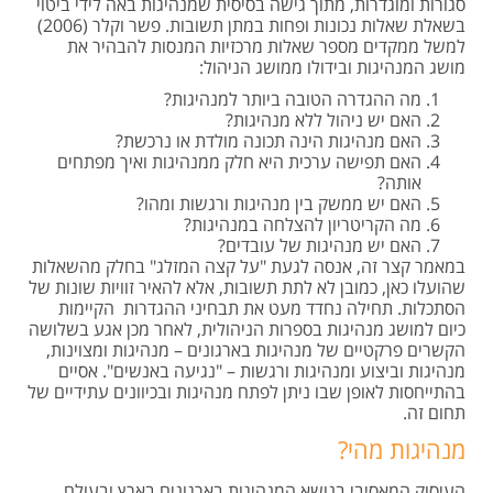
סגורות ומוגדרות, מתוך גישה בסיסית שמנהיגות באה לידי ביטוי
בשאלת שאלות נכונות ופחות במתן תשובות. פשר וקלר (2006)
למשל ממקדים מספר שאלות מרכזיות המנסות להבהיר את
מושג המנהיגות ובידולו ממושג הניהול:
מה ההגדרה הטובה ביותר למנהיגות?
האם יש ניהול ללא מנהיגות?
האם מנהיגות הינה תכונה מולדת או נרכשת?
האם תפישה ערכית היא חלק ממנהיגות ואיך מפתחים
אותה?
האם יש ממשק בין מנהיגות ורגשות ומהו?
מה הקריטריון להצלחה במנהיגות?
האם יש מנהיגות של עובדים?
במאמר קצר זה, אנסה לגעת "על קצה המזלג" בחלק מהשאלות
שהועלו כאן, כמובן לא לתת תשובות, אלא להאיר זוויות שונות של
הסתכלות. תחילה נחדד מעט את תבחיני ההגדרות הקיימות
כיום למושג מנהיגות בספרות הניהולית, לאחר מכן אגע בשלושה
הקשרים פרקטיים של מנהיגות בארגונים – מנהיגות ומצוינות,
מנהיגות וביצוע ומנהיגות ורגשות – "נגיעה באנשים". אסיים
בהתייחסות לאופן שבו ניתן לפתח מנהיגות ובכיוונים עתידיים של
תחום זה.
מנהיגות מהי?
העיסוק המאסיבי בנושא המנהיגות בארגונים בארץ ובעולם