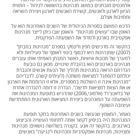
אלמנטים מובחנים במושג מנהיגות בהשוואה לניהול – התווית
הכיוון לארגון ולאנשים, קשירת האנשים לארגון ויצירת השראה
ומחויבות אצלם.
הדגש המושם בספרות הניהולית של השנים האחרונות הוא על
האופן שבו "עושים מנהיגות" והאופן שבו ניתן לייצר מנהיגות
אפקטיבית בארגון ולמדוד את השפעתה הפרקטית.
בהקשר זה מדגישים חפץ ולינסקי בספרם "מנהיגות במבחן"
(2007) שמנהיגות היא לבסוף ביטוי לאוסף של פעילויות ולא
למערך של תכונות אישיות, כאשר המבחן האמיתי אותו עוברים
מנהיגים בארגונים הוא בהובלת שינויים. מכאן גם נובעת
הגדרתם הרואה במנהיגות תהליך של הנעת אנשים והגברת
יכולתם להסתגל למציאות משתנה (לעיתים קשה). לדבריהם
"מנהיגות אינה זו השולטת במספרים, אלא זו הרותמת את הארגון
או את הצוות למציאות חדשה". הגדרה זו דומה להגדרה אחרת
של בלאנצ'רד (אלמוגי,2006) שהדגיש בתופעת המנהיגות את
השפעתה על המונהגים ביצירת המציאות הארגונית המתחדשת
ועיצובה השוטף.
כאמור, המאמץ שנעשה בשנים האחרונות בחקר תופעת
המנהיגות היה בניסיון לקשר אותה לתחומי העשייה והביצוע
בארגונים. בהקשר זה אגע בקצרה בשלושה נושאים: מנהיגות
ומצוינות, מנהיגות ואפקטיביות ומנהיגות ו"נגיעה" באנשים.