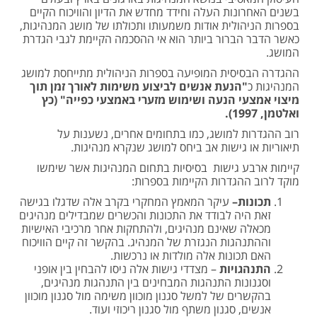
בשנים האחרונות העלה וחידד מחדש את הדיון והוויכוח הקיים
בספרות הניהולית אודות משמעותו ותכולתו של מושג המנהיגות,
כאשר הדבר הברור ביותר הוא אי ההסכמה הקיימת לגבי הגדרת
המושג.
ההגדרה הבסיסית המופיעה בספרות הניהולית מתייחסת למושג
המנהיגות כ
"הנעת אנשים לביצוע משימות לאורך זמן תוך
מיצוי אמצעי הנעה ושימוש מזערי באמצעי כפייה" (כץ
ואלטמן, 1997).
רוב ההגדרות למושג, כמו בתחומים אחרים, נשענות על
תיאוריות או גישות אב ביחס למושג שנקרא מנהיגות.
קיימות ארבע גישות בסיסיות בתחום המנהיגות אשר שימשו
מוקד לרוב ההגדרות הקיימות בספרות:
תכונות–
עיקר המאמץ המחקרי בקרב אלה שדגלו בגישה
זאת היה לבודד את התכונות והכשרים שמבדילים מנהיגים
מכאלה שאינם מנהיגים, ולהתחקות אחר מרכיבי האישיות
וההתנהגות הנגזרת של המנהיג. בהקשר זה קיים הוויכוח
האם תכונות אלה מולדות או נרכשות.
התנהגויות
– מצדדי גישות אלה ניסו להבחין בין אופני
וסגנונות התנהגות המבחינים בין התנהגות מנהיגים,
בהקשרים של למשל סגנון מוכוון משימה מול סגנון מוכוון
אנשים, סגנון משתף מול סגנון ריכוזי ועוד.