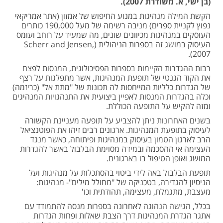
(בן ישי, א. משודרת 2007).
הקשת המילה מנהיגות במנוע החיפוש של אמזון (אתר אמריקאי
נפוץ לקניית ספרים) מניבה רשימה של מעל 190,000 כותרים
העוסקים במנהיגות מכיוונים שונים, מה שמעיד על רוחב ועומס
העיסוק במושג זה בספרות הניהולית (Scherr and Jensen,
2007).
רבות ההגדרות הקיימות בספרות הפסיכולוגית, המנסות לפצח
את הקוד הגנטי של תופעת המנהיגות, אשר מתפלגות על רצף
של הגדרות כלליות המייחסות לה תכונות של "מתת אל" (כריזמה)
וכלה בהגדרות המנסות לאפיין ביצועית את התנהגויות המנהיגים
ומזה להקיש על התופעה הכוללת.
בשנים האחרונות ניתן להצביע על תופעה מעניינת הקשורה
לעיסוק בתופעת המנהיגות. ארגונים רבים זיהו את הפוטנציאל
הרב לארגון הטמון בעיסוק במנהיגות ופיתוחה, כאשר מנגד
העצימה אי ההסכמה ובמידה מסוימת הבלבול באשר להגדרות
המושג ואופן הטיפול בו בארגונים.
תופעת הבלבול באה לידי ביטוי בהסתכלות על מנהיגות ועל
הניסיון להגדירה, בטכניקה של "מחולל מילים"- מנהיגות:
מעצבת, מתגמלת, מעצימה, תהודתית וכו'
בכלל, הגישה הנהוגה לאחרונה בספרות מנסה להתמודד עם
אתגר הגדרת המנהיגות דרך הצבת שאלות ופחות הגדרות