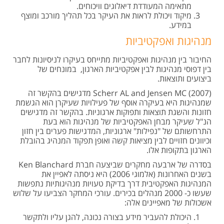
מתאימה המעודדת דיאלוגים וויכוחים.
מיקוד ויכולת לראות את העיקר בכל תהליך מורכב ומוצף
במידע.
מנהיגות ואפקטיביות
החיבור בין מנהיגות ואפקטיביות מתייחס בעיקרו לניסיונות לחבר
בין דפוסי מנהיגות לבין אפקטיביות הארגון, במונחים של
ביצועים ותוצאות.
Scherr AL and Jensen MC (2007) מדגישים בהקשר זה
שמנהיגות היא בעיקרה אוסף של פעילויות שעיקרן הוא הגשמת
חזונות והשגת תוצאות ותפוקות ארגוניות. בהקשר זה מדגישים
הנ"ל שעיקר מבחן האפקטיביות של מנהיגות הוא בעת
התרחשותם של "נפילות" ארגוניות, המדגישות פערים בין חזון
וכיוונים חזויים לבין מציאות קשה ואופן תפקוד המנהיג בהובלת
הארגון בתקופות אלו.
בסדרה של ארבעה מחקרים שביצעה חברת Ken Blanchard
בשנים האחרונות (אלמוגי 2006) היא ניסתה לאפיין את
המנהיגות האפקטיבית דרך בדיקת טעויות מנהיגותיות נתפשות
שעשו כ- 2000 מנהלים בכירים. עורכי המחקר הצביעו על שלוש
אשכולות של מאפיינים אלה:
היכולת להעביר מידע בצורה נכונה, להגן עליו ולתקשר