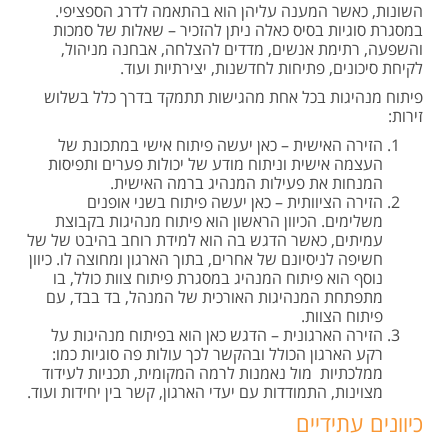
השונות, כאשר המענה עליהן הוא בהתאמה לדרג הספציפי.
במסגרת סוגיות בסיס כאלה ניתן להזכיר – שאלות של סמכות
והשפעה, רתימת אנשים, מדדים להצלחה, אבחנה מניהול,
לקיחת סיכונים, פתיחות לחדשנות, יצירתיות ועוד.
פיתוח מנהיגות בכל אחת מהגישות תתמקד בדרך כלל בשלוש
זירות:
הזירה האישית – כאן יעשה פיתוח אישי במתכונת של
העצמה אישית וניתוח מודע של יכולות פערים ותפיסות
המנחות את פעילות המנהיג ברמה האישית.
הזירה הציוותית – כאן יעשה פיתוח בשני אופנים
משלימים. הכיוון הראשון הוא פיתוח מנהיגות בקבוצת
עמיתים, כאשר הדגש בה הוא למידת רוחב בהיבט של של
חשיפה לניסיונם של אחרים, בתוך הארגון ומחוצה לו. כיוון
נוסף הוא פיתוח המנהיג במסגרת פיתוח צוות כולל, בו
מתפתחת המנהיגות האורכית של המנהל, בד בבד, עם
פיתוח הצוות.
הזירה הארגונית – הדגש כאן הוא בפיתוח מנהיגות על
רקע הארגון הכולל ובהקשר לכך עולות פה סוגיות כמו:
ממלכתיות מול נאמנות לרמה המקומית, תכניות לעידוד
מצוינות, התמודדות עם יעדי הארגון, קשר בין יחידות ועוד.
כיוונים עתידיים