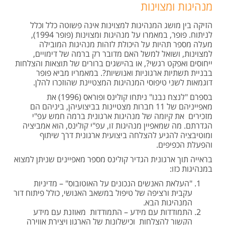
מנהיגות ומצוינות
הזיקה בין מושג המנהיגות למצוינות אינה פשוטה כלל וכלל
לניתוח. פופר, במאמרו על מנהיגות ומצוינות (פופר 1994),
מעלה מספר תהיות על היכולת לזהות מנהיגות המובילה
למצוינות, ושואל למשל האם מדובר רק ברמה של דימויים,
ייחוסים ואפקט רגשי?, או בהישגים ברורים של תוצאות והצלחות
בבניית תשתיות ארגוניות ואנושיות?. במאמריו מביא פופר
דוגמאות לשני טיפוסי המנהיגות המצטיינת שהוזכרו להלן.
בספרם "לנצח נבנו" ניתחו קולינס ופוראס (1996) את
מאפייניהם של 11 חברות מצטיינות בביצועיהן, ביניהם הם
מזכירים את קיומה של מנהיגות ארגונית ברמה חמש עפ"י
הגדרתם. מה שמאפיין מנהיגות זו, עפ"י קולינס, הוא אמביציה
ומוטיבציה להגיע להצלחה ביצועית ארגונית דרך שיתוף
והפעלת הכפיפים.
בראייה תוך ארגונית הגדיר קולינס מספר מאפיינים שניתן למצוא
במנהיגות כזו:
"העלאת האנשים הנכונים על האוטובוס" – מדיניות
עקבית ורציפה של טיפול במשאב האנושי, כולל פיתוח דור
המנהיגות הבא.
התמודדות עם מידע – התמודדות מאוזנת עם מידע
הקשור להצלחות וכישלונות של הארגון ויצירת אווירה