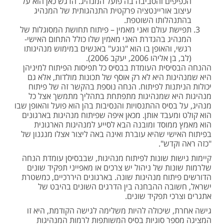
הכפיפים והסביבה בה פועל המנהיג. הדגש כאן הוא על
עיצוב אוריינטציה פרקטית התנהגותית של המנהיג
בהתנהלותו השוטפת.
תפישת עולם ואני מאמין – פיתוח תחושת המסוגלות של
המנהיג בהגדרת האני מאמין שלו כולל התחום האישי-
רגשי, והאופן בו הוא "נוגע" באנשים במימוש מנהיגותו
(לב, בן אליהו 2006, יעקב 2006).
ההנחה הבסיסית העומדת בבסיס כל תפיסות הפיתוח למיניהן
היא שמנהיגות היא לא רק אוסף של תכונות מולדות, אלא גם
יכולות הניתנות לפיתוח. הנחה נוספת בהקשר זה של פיתוח
מנהיגות היא שמנהיגות מתפתחת בתהליך מתמשך אצל כל
מנהיג, על בסיס ההתנסויות והנסיבות בהן הוא פועל והאופן שבו
הוא קולט ומעבד אותן. מכאן איפה שפיתוח מנהיגות בארגונים
הוא מאמץ ממוסד ומובנה הבא לסייע למנהיגות הארגונית
בפיתוח האישי שהיא עוברת ואינה באה ליצור אצלו מנגנון של
"כזה ראה וקדש".
קיימות גישות שונות לפיתוח מנהיגות, שבבסיסן עומדת הנחה
שלרמות שונות של ניהול יש צרכים או מאפייני תפקיד שונים
הדורשים פיתוח מנהיגות שונה. בארגונים היררכיים, כמשטרת
ישראל, חשובה ההבחנה בין הדרגים השונים בהיבט של
אתגרים וצרכי תפקיד שונים.
גישה אחרת, שיכולה להיות משלימה לגישה הקודמת, היא זו
המציגה מספר סוגיות בסיס המשותפות לרמות המנהיגות