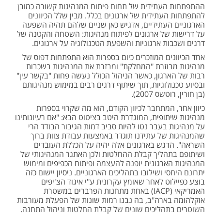
ההתפתחות העתידית של תחום פיתוח המנהיגות קשורה כמובן
להתפתחות העתידית של ארגונים בכלל. מבין שלל הכיוונים
הארגוניים העתידיים, אדגיש כאן שניים שלהם תהיה השפעה
על דרישות של ארגונים לפיתוח מנהיגות: השטחה והקטנה של
דרגים ושכבות ארגוניות והשפעת הטכנולוגיה על ארגונים.
אחד הכיוונים המוזכרים כיום בספרות הוא התפתחות דפוס של
מנהיגות מבוזרת "המחלקת" ומבזרת את המנהיגות בשכבות
רבות של הארגון, כאשר הניהול הכולל נעשה פחות "בקשר עין"
ובסיוע טכנולוגיות, תוך שיתוף דרגים רבים במימוש מנהיגותם
(בן חורין, רוטשס 2007).
כיוון אחר, המתחבר לכיוון הקודם, הוא מה שקרוי בספרות
מנהיגות שיתופית, המוגדרת היטב בציטוט הבא: "אם רעיונותינו
על מנהיגות בעבר נטו להיות סביב דמות הגיבור הבודד הרי
שהמנהיגות של עתידנו תוגדר באמצעות עבודת צוות ברוך
השראה". הדגש בארגונים אלה יהיה על הכללת העובדים
ושיתופם בתהליך קבלת ההחלטות ולכן האתגר המנהיגותי של
המנהיגות הארגונית יופנה להעצמה ופיתוח הכפיפים ומימוש
יתרונם היחסי ושילובו בתהליכים הארגוניים. ניסיון יישום כזה
בוצע כפיילוט לאחר שאומץ עקרונית ע"י איגוד הצ'יפים
האמריקאי (IACP) באחת מתחנות הפרברים במשטרת
אוקלהומה בארה"ב, בה נבנו רמות שונות של הפעלת מעורבות
השוטרים בתהליכים שונים של קבלת החלטות וניהול התחנה.