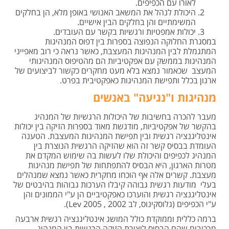
לאורו עם הכפיפים.
היכולת לנהל את המשאב האנושי באופן מלא, הן בחלקים
המשימתיים והן בחלקים הבין אישיים.
יכולות אמפטיות ורגשיות בקשר עם העובדים.
במסגרת החלוקה הנפוצה בספרות בין דפוס המנהיגות
המתגמלת לבין המנהיגות המעצבת, כאשר נראה כי רוב מאפייני
המנהיגות בממשק עם אפקטיביות הם מהטיפוס המנהיגותי
המעצב שכאמור נמצא בלא מעט מחקרים כקשור לביצועים של
ארגון בכלל ותפישת המנהיגות כאפקטיבית בפרט.
מנהיגות ו"נגיעה" באנשים
מעבר להכרה בחשיבות של היכולות הרגשיות של המנהיג
בהקשר של אפקטיביות, מודגשת מאוד בספרות הזיקה בין יכולות
אינטליגנציה רגשית ובין תפישת המנהיגות המעצבת. הטענה
העומדת בבסיס קשר זה הוא שהזיקה הרגשית הנוצרת בין
המנהיג לכפיפים והיכולת שלו לעשות בה שימוש המקדם את
מטרות הארגון, היא הבסיס להתפתחות של תפישת מנהיגות
מעצבת. קשרים אלה אף הוכחו מחקרית כאשר נמצא שמנהלים
בעלי מודעות רגשית גבוהה קיבלו הערכות גבוהות בהיבטים של
אינטליגנציה רגשית והוערכו כאפקטיביים הן ע"י הממונים והן
ע"י הכפיפים (גלוסקינוס, לב 2002 , Lev 2005).
ברמה כללית וממוקדת כולל המושג אינטליגנציה רגשית ארבעה
מרכיבים שהם הבסיס ליצירת הזיקה הרגשית בין המנהיג